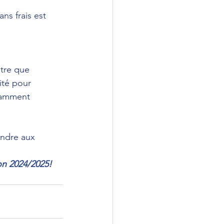
ns frais est 
tre que 
ité pour 
tamment 
ondre aux 
on 2024/2025!