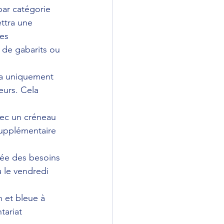
par catégorie 
ttra une 
es 
 de gabarits ou 
ira uniquement 
eurs. Cela 
vec un créneau 
supplémentaire 
rée des besoins 
 le vendredi 
 et bleue à 
tariat 