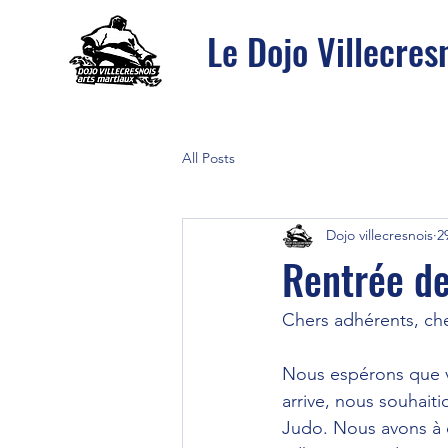
Le Dojo Villecres
All Posts
Dojo villecresnois
2
Rentrée d
Chers adhérents, cher
Nous espérons que vo
arrive, nous souhait
Judo. Nous avons à c