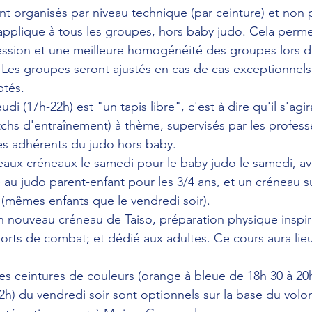
t organisés par niveau technique (par ceinture) et non 
'applique à tous les groupes, hors baby judo. Cela perme
ession et une meilleure homogénéité des groupes lors d
Les groupes seront ajustés en cas de cas exceptionnels
ptés.
udi (17h-22h) est "un tapis libre", c'est à dire qu'il s'ag
chs d'entraînement) à thème, supervisés par les profess
es adhérents du judo hors baby.
veaux créneaux le samedi pour le baby judo le samedi, a
 au judo parent-enfant pour les 3/4 ans, et un créneau 
 (mêmes enfants que le vendredi soir).
un nouveau créneau de Taiso, préparation physique inspi
orts de combat; et dédié aux adultes. Ce cours aura lieu
es ceintures de couleurs (orange à bleue de 18h 30 à 20h
2h) du vendredi soir sont optionnels sur la base du volon