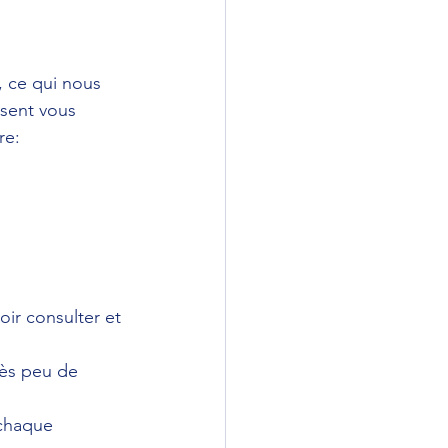
, ce qui nous 
sent vous 
re:
ir consulter et 
rès peu de 
 chaque 